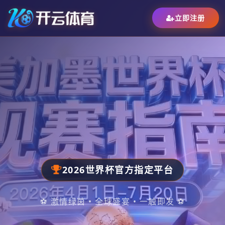
立即注册
2026世界杯官方指定平台
⚽ 激情绿茵 • 全球盛宴 • 一触即发 ⚽