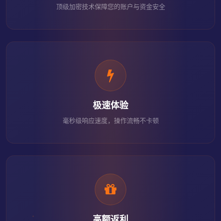
顶级加密技术保障您的账户与资金安全
极速体验
毫秒级响应速度，操作流畅不卡顿
高额返利