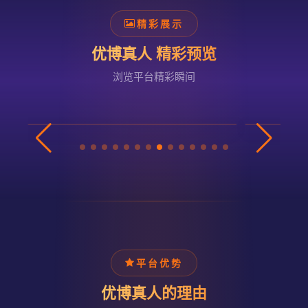
精彩展示
优博真人 精彩预览
浏览平台精彩瞬间
平台优势
优博真人的理由