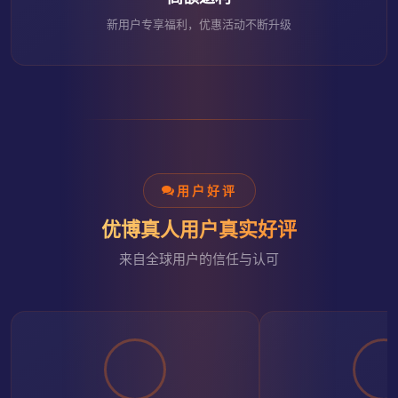
新用户专享福利，优惠活动不断升级
用户好评
优博真人用户真实好评
来自全球用户的信任与认可