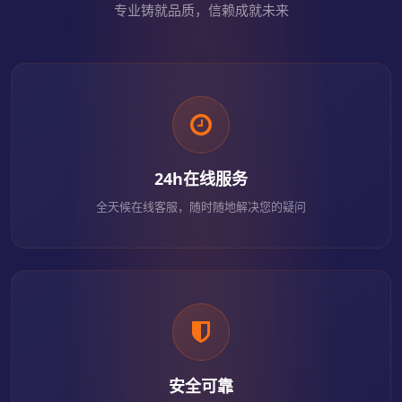
专业铸就品质，信赖成就未来
24h在线服务
全天候在线客服，随时随地解决您的疑问
安全可靠