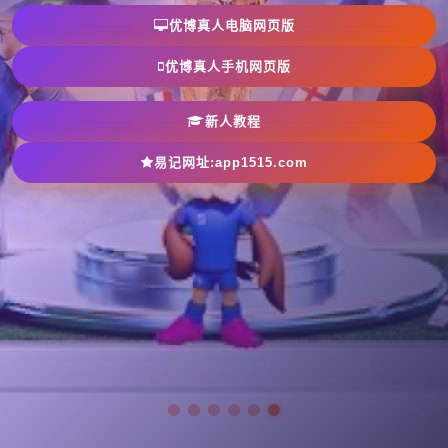
优博真人电脑网页版
优博真人手机网页版
新人教程
易记网址:app1515.com